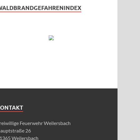
WALDBRANDGEFAHRENINDEX
KONTAKT
reiwillige Feuerwehr Weilersbach
auptstraße 26
1365 Weilersbach