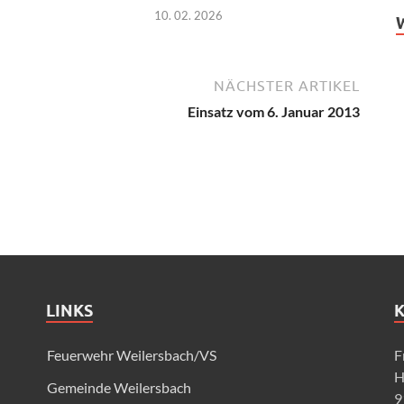
10. 02. 2026
NÄCHSTER ARTIKEL
Einsatz vom 6. Januar 2013
LINKS
Feuerwehr Weilersbach/VS
F
H
Gemeinde Weilersbach
9