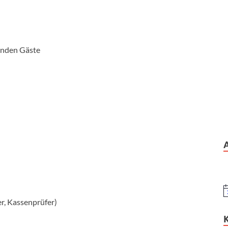
enden Gäste
H
zer, Kassenprüfer)